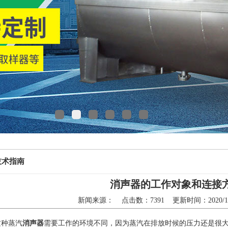
技术指南
消声器的工作对象和连接
新闻来源： 点击数：7391 更新时间：2020/1
这种蒸汽
消声器
需要工作的环境不同，因为蒸汽在排放时候的压力还是很