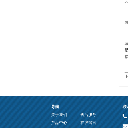
导航
联
关于我们
售后服务
产品中心
在线留言