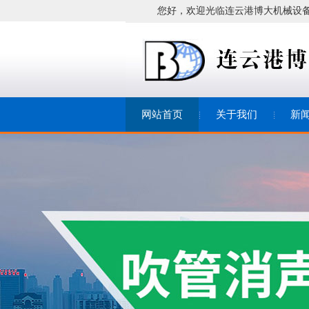
您好，欢迎光临连云港博大机械设
网站首页
关于我们
新