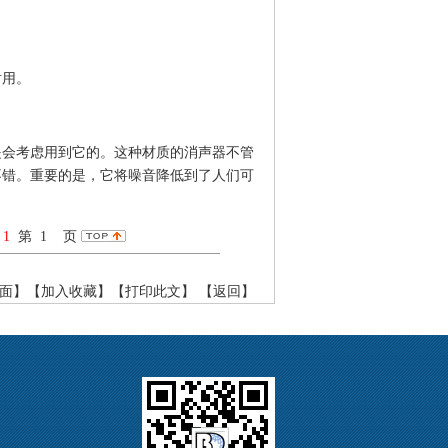
耐用。
是会考虑用到它的。这种材质的消声器不管
不错。重要的是，它将噪音降低到了人们可
：
1
第 1 页
面】
【加入收藏】
【打印此文】
【
返回
】